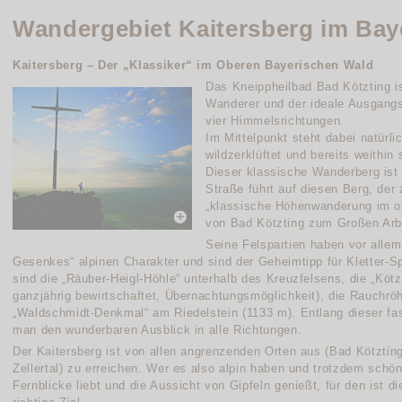
Wandergebiet Kaitersberg im Bay
Kaitersberg – Der „Klassiker“ im Oberen Bayerischen Wald
Das Kneippheilbad Bad Kötzting is
Wanderer und der ideale Ausgangs
vier Himmelsrichtungen.
Im Mittelpunkt steht dabei natürli
wildzerklüftet und bereits weithin
Dieser klassische Wanderberg ist n
Straße führt auf diesen Berg, der 
„klassische Höhenwanderung im ob
von Bad Kötzting zum Großen Arbe
Seine Felspartien haben vor allem
Gesenkes“ alpinen Charakter und sind der Geheimtipp für Kletter-S
sind die „Räuber-Heigl-Höhle“ unterhalb des Kreuzfelsens, die „Kötz
ganzjährig bewirtschaftet, Übernachtungsmöglichkeit), die Rauchröh
„Waldschmidt-Denkmal“ am Riedelstein (1133 m). Entlang dieser f
man den wunderbaren Ausblick in alle Richtungen.
Der Kaitersberg ist von allen angrenzenden Orten aus (Bad Kötztin
Zellertal) zu erreichen. Wer es also alpin haben und trotzdem schön
Fernblicke liebt und die Aussicht von Gipfeln genießt, für den ist 