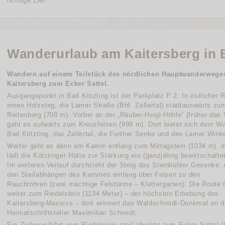
richtige Ziel.
Wanderurlaub am Kaitersberg in
Wandern auf einem Teilstück des nördlichen Hauptwanderwege
Kaitersberg zum Ecker Sattel.
Ausgangspunkt in Bad Kötzting ist der Parkplatz P 2. In östlicher 
einen Holzsteg, die Lamer Straße (Bhf. Zellertal) stadtauswärts zu
Reitenberg (708 m). Vorbei an der „Räuber-Heigl-Höhle“ (früher das
geht es aufwärts zum Kreuzfelsen (999 m). Dort bietet sich dem Wa
Bad Kötzting, das Zellertal, die Further Senke und den Lamer Winke
Weiter geht es dann am Kamm entlang zum Mittagstein (1034 m), d
lädt die Kötztinger Hütte zur Stärkung ein (ganzjährig bewirtschaftet
Im weiteren Verlauf durchzieht der Steig das Steinbühler Gesenke.
den Steilabhängen des Kammes entlang über Felsen zu den
Rauchröhren (zwei mächtige Felstürme – Klettergarten). Die Route f
weiter zum Riedelstein (1134 Meter) – der höchsten Erhebung des
Kaitersberg-Massivs – dort erinnert das Waldschmidt-Denkmal an 
Heimatschriftsteller Maximilian Schmidt.
Ein Ziehweg führt vom Riedelstein steil abwärts zum Ecker Sattel 