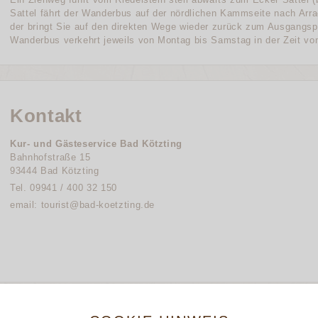
Sattel fährt der Wanderbus auf der nördlichen Kammseite nach Arra
der bringt Sie auf den direkten Wege wieder zurück zum Ausgangsp
Wanderbus verkehrt jeweils von Montag bis Samstag in der Zeit vo
Kontakt
Kur- und Gästeservice Bad Kötzting
Bahnhofstraße 15
93444 Bad Kötzting
Tel. 09941 / 400 32 150
email: tourist@bad-koetzting.de