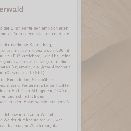
erwald
t der Einstieg für den ambitionierten
punkt für ausgedehnte Touren in alle
ch der markante Kaitersberg,
 sichtbar mit dem Kreuzfelsen (999 m).
ur zu Fuß erreichbar, kein Lift, keine
zugleich auch der Einstieg ist in die
eren Bayerwald, die „Arber-Hochtour“
r (Gehzeit ca. 10 Std.).
 im Bereich des „Steinbühler
pezialisten. Weitere markante Punkte
tinger Hütte“ am Mittagstein (1040 m,
ren und schließlich das
aszinierenden Höhenwanderung genießt
g, Hohenwarth, Lamer Winkel,
e Wälder durchschreiten will, wer
dieser klassische Wanderberg das