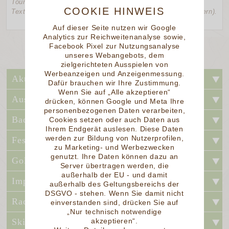
Touristikwerbung des Bayerwaldes. Für die Richtigkeit des
COOKIE HINWEIS
Textes kann keine Gewähr übernommen werden (Red. Bayern).
Auf dieser Seite nutzen wir Google
Analytics zur Reichweitenanalyse sowie,
Facebook Pixel zur Nutzungsanalyse
unseres Webangebots, dem
zielgerichteten Ausspielen von
Werbeanzeigen und Anzeigenmessung.
Aktivurlaub
Dafür brauchen wir Ihre Zustimmung.
Wenn Sie auf „Alle akzeptieren“
Ausflugstipps
drücken, können Google und Meta Ihre
personenbezogenen Daten verarbeiten,
Baden und Kur
Cookies setzen oder auch Daten aus
Ihrem Endgerät auslesen. Diese Daten
werden zur Bildung von Nutzerprofilen,
Feste und Festivals
zu Marketing- und Werbezwecken
genutzt. Ihre Daten können dazu an
Golfen
Server übertragen werden, die
außerhalb der EU - und damit
Impressum
außerhalb des Geltungsbereichs der
DSGVO - stehen. Wenn Sie damit nicht
Radfahren
einverstanden sind, drücken Sie auf
„Nur technisch notwendige
Skigebiete
akzeptieren“.