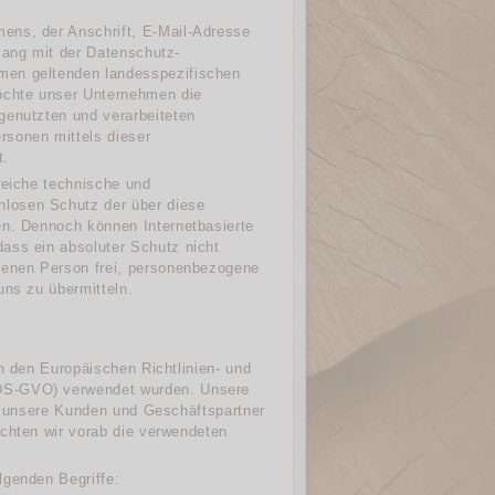
ens, der Anschrift, E-Mail-Adresse
lang mit der Datenschutz-
men geltenden landesspezifischen
öchte unser Unternehmen die
genutzten und verarbeiteten
rsonen mittels dieser
t.
reiche technische und
losen Schutz der über diese
en. Dennoch können Internetbasierte
ass ein absoluter Schutz nicht
ffenen Person frei, personenbezogene
uns zu übermitteln.
ch den Europäischen Richtlinien- und
(DS-GVO) verwendet wurden. Unsere
ür unsere Kunden und Geschäftspartner
öchten wir vorab die verwendeten
lgenden Begriffe: