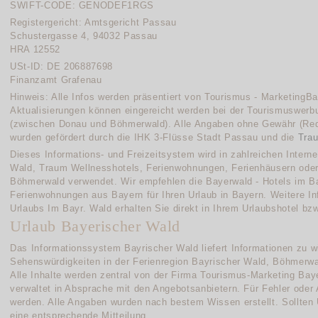
SWIFT-CODE: GENODEF1RGS
Registergericht: Amtsgericht Passau
Schustergasse 4, 94032 Passau
HRA 12552
USt-ID: DE 206887698
Finanzamt Grafenau
Hinweis: Alle Infos werden präsentiert von Tourismus - MarketingB
Aktualisierungen können eingereicht werden bei der Tourismuswer
(zwischen Donau und Böhmerwald). Alle Angaben ohne Gewähr (Red
wurden gefördert durch die IHK 3-Flüsse Stadt Passau und die
Tra
Dieses Informations- und Freizeitsystem wird in zahlreichen Intern
Wald, Traum Wellnesshotels, Ferienwohnungen, Ferienhäusern oder
Böhmerwald verwendet. Wir empfehlen die Bayerwald - Hotels im B
Ferienwohnungen aus Bayern für Ihren Urlaub in Bayern. Weitere In
Urlaubs Im Bayr. Wald erhalten Sie direkt in Ihrem Urlaubshotel bzw
Urlaub Bayerischer Wald
Das Informationssystem Bayrischer Wald liefert Informationen zu w
Sehenswürdigkeiten in der Ferienregion Bayrischer Wald, Böhmerw
Alle Inhalte werden zentral von der Firma Tourismus-Marketing Ba
verwaltet in Absprache mit den Angebotsanbietern. Für Fehler oder
werden. Alle Angaben wurden nach bestem Wissen erstellt. Sollten Un
eine entsprechende Mitteilung.