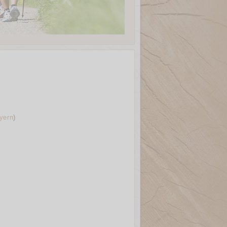
yern
)