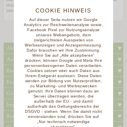
Waldes. Für die Richtigkeit des Textes kann keine Gewähr
COOKIE HINWEIS
übernommen werden (Red. Bayern).
Auf dieser Seite nutzen wir Google
Analytics zur Reichweitenanalyse sowie,
Facebook Pixel zur Nutzungsanalyse
unseres Webangebots, dem
zielgerichteten Ausspielen von
Werbeanzeigen und Anzeigenmessung.
Aktivurlaub
Dafür brauchen wir Ihre Zustimmung.
Wenn Sie auf „Alle akzeptieren“
Ausflugstipps
drücken, können Google und Meta Ihre
personenbezogenen Daten verarbeiten,
Baden und Kur
Cookies setzen oder auch Daten aus
Ihrem Endgerät auslesen. Diese Daten
werden zur Bildung von Nutzerprofilen,
Feste und Festivals
zu Marketing- und Werbezwecken
genutzt. Ihre Daten können dazu an
Golfen
Server übertragen werden, die
außerhalb der EU - und damit
Impressum
außerhalb des Geltungsbereichs der
DSGVO - stehen. Wenn Sie damit nicht
Radfahren
einverstanden sind, drücken Sie auf
„Nur technisch notwendige
akzeptieren“.