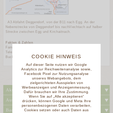
A3 Abfahrt Deggendorf, von der B11 nach Egg. An der
Nebenstrecke von Deggendorf bis nachViechtach auf halber
Strecke zwischen Egg und Kirchaitnach.
Fakten & Zahlen
Fam. Gstettenbauer
Telefon: 09905-248 · Fax: 09905-297
COOKIE HINWEIS
Buchet 2 · 94505 Bernried-Buchet / Bayr. Wald
Auf dieser Seite nutzen wir Google
Analytics zur Reichweitenanalyse sowie,
Facebook Pixel zur Nutzungsanalyse
unseres Webangebots, dem
zielgerichteten Ausspielen von
Werbeanzeigen und Anzeigenmessung.
Aktivurlaub
Dafür brauchen wir Ihre Zustimmung.
Wenn Sie auf „Alle akzeptieren“
Ausflugstipps
drücken, können Google und Meta Ihre
personenbezogenen Daten verarbeiten,
Baden und Kur
Cookies setzen oder auch Daten aus