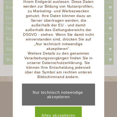
Ihrem Endgerät auslesen. Diese Daten
werden zur Bildung von Nutzerprofilen,
Feste und Festivals
zu Marketing- und Werbezwecken
genutzt. Ihre Daten können dazu an
Golfen
Server übertragen werden, die
außerhalb der EU - und damit
Impressum
außerhalb des Geltungsbereichs der
DSGVO - stehen. Wenn Sie damit nicht
Radfahren
einverstanden sind, drücken Sie auf
„Nur technisch notwendige
Skigebiete
akzeptieren“.
Weitere Details zu den genannten
Verarbeitungsvorgängen finden Sie in
Wandern
unserer Datenschutzerklärung. Sie
können Ihre Entscheidung jederzeit
über das Symbol am rechten unteren
Bildschirmrand ändern.
Ferienhäuser Sunleitn,
Michael und Heidi Fischer,
Altnußberg, Dorfstr. 7,
94244 Geiersthal
Tel. 09923 / 3334,
Fax 09923 / 804749,