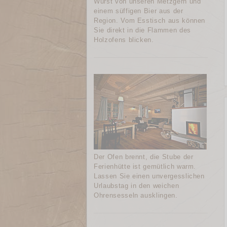
Wurst von unseren Metzgern und
einem süffigen Bier aus der
Region. Vom Esstisch aus können
Sie direkt in die Flammen des
Holzofens blicken.
Der Ofen brennt, die Stube der
Ferienhütte ist gemütlich warm.
Lassen Sie einen unvergesslichen
Urlaubstag in den weichen
Ohrensesseln ausklingen.