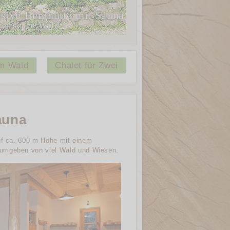
sive Berghütte mit Sauna
yerischen Wald
am Wald
Chalet für Zwei
auna
auf ca. 600 m Höhe mit einem
 umgeben von viel Wald und Wiesen.