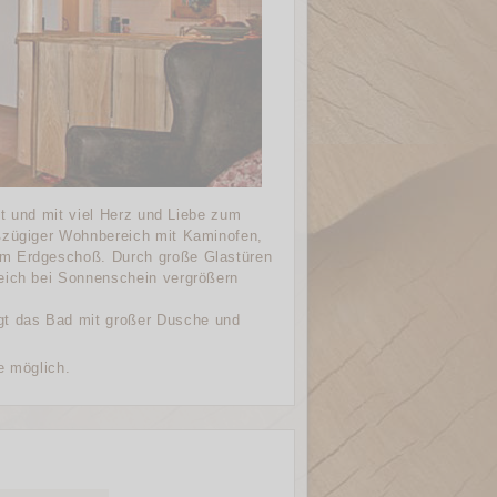
ut und mit viel Herz und Liebe zum
oßzügiger Wohnbereich mit Kaminofen,
im Erdgeschoß. Durch große Glastüren
reich bei Sonnenschein vergrößern
t das Bad mit großer Dusche und
re möglich.