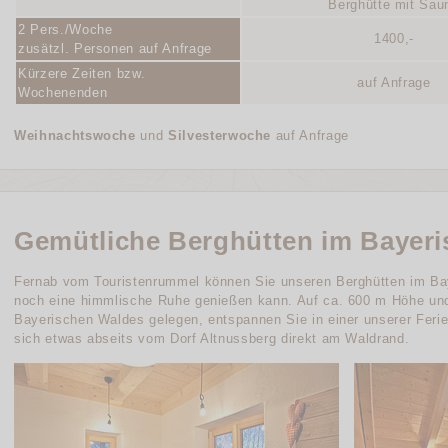
Berghütte mit Sau
2 Pers./Woche
1400,-
zusätzl. Personen auf Anfrage
Kürzere Zeiten bzw.
auf Anfrage
Wochenenden
Weihnachtswoche
und
Silvesterwoche
auf Anfrage
Gemütliche Berghütten im Bayer
Fernab vom Touristenrummel können Sie unseren Berghütten im Ba
noch eine himmlische Ruhe genießen kann. Auf ca. 600 m Höhe und 
Bayerischen Waldes gelegen, entspannen Sie in einer unserer Ferie
sich etwas abseits vom Dorf Altnussberg direkt am Waldrand.