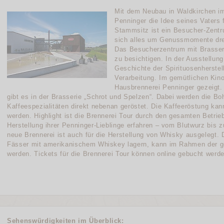
Mit dem Neubau in Waldkirchen im
Penninger die Idee seines Vaters 
Stammsitz ist ein Besucher-Zentr
sich alles um Genussmomente dre
Das Besucherzentrum mit Brasseri
zu besichtigen. In der Ausstellun
Geschichte der Spirituosenherstel
Verarbeitung. Im gemütlichen Kin
Hausbrennerei Penninger gezeigt
gibt es in der Brasserie „Schrot und Spelzen“. Dabei werden die Boh
Kaffeespezialitäten direkt nebenan geröstet. Die Kaffeeröstung kan
werden. Highlight ist die Brennerei Tour durch den gesamten Betrie
Herstellung ihrer Penninger-Lieblinge erfahren – vom Blutwurz bis
neue Brennerei ist auch für die Herstellung von Whisky ausgelegt.
Fässer mit amerikanischem Whiskey lagern, kann im Rahmen der gefu
werden. Tickets für die Brennerei Tour können online gebucht werd
Sehenswürdigkeiten im Überblick: